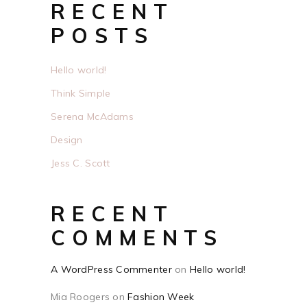
RECENT
POSTS
Hello world!
Think Simple
Serena McAdams
Design
Jess C. Scott
RECENT
COMMENTS
A WordPress Commenter
on
Hello world!
Mia Roogers
on
Fashion Week