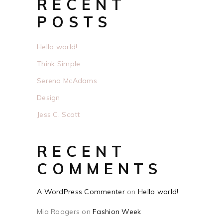
RECENT
POSTS
Hello world!
Think Simple
Serena McAdams
Design
Jess C. Scott
RECENT
COMMENTS
A WordPress Commenter
on
Hello world!
Mia Roogers
on
Fashion Week