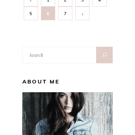
1
2
3
4
5
6
7
Search
for:
ABOUT ME