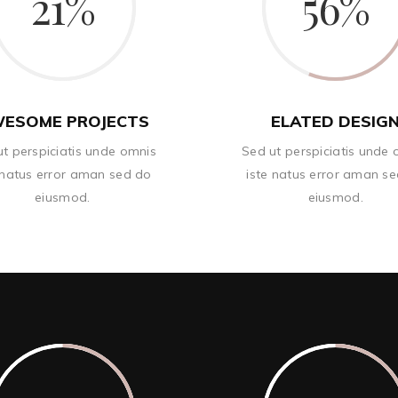
21
56
ESOME PROJECTS
ELATED DESIG
t perspiciatis unde omnis
Sed ut perspiciatis unde
 natus error aman sed do
iste natus error aman s
eiusmod.
eiusmod.