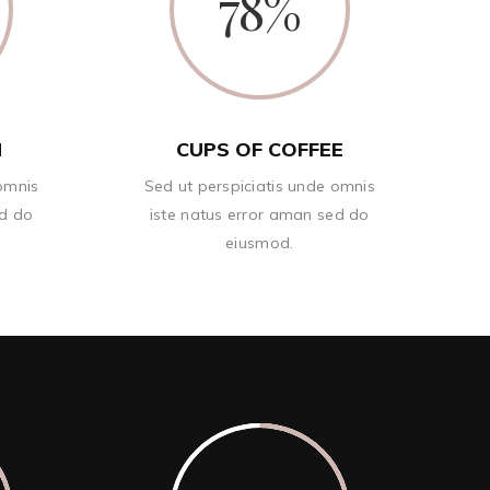
78
N
CUPS OF COFFEE
 omnis
Sed ut perspiciatis unde omnis
ed do
iste natus error aman sed do
eiusmod.