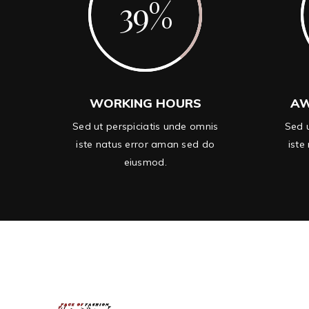
39
WORKING HOURS
AW
Sed ut perspiciatis unde omnis
Sed u
iste natus error aman sed do
iste
eiusmod.