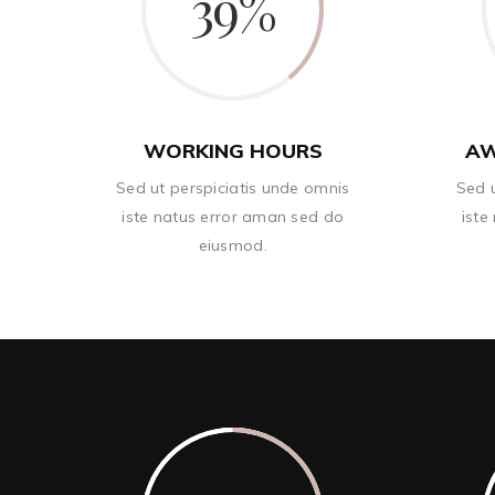
39
WORKING HOURS
AW
Sed ut perspiciatis unde omnis
Sed u
iste natus error aman sed do
iste
eiusmod.