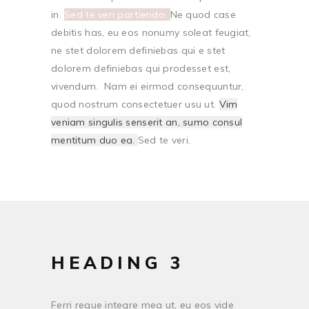
in.
Sed te veri partiendo.
Ne quod case
debitis has, eu eos nonumy soleat feugiat,
ne stet dolorem definiebas qui e stet
dolorem definiebas qui prodesset est,
vivendum. Nam ei eirmod consequuntur,
quod nostrum consectetuer usu ut.
Vim
veniam singulis senserit an, sumo consul
mentitum duo ea.
Sed te veri.
HEADING 3
Ferri reque integre mea ut, eu eos vide