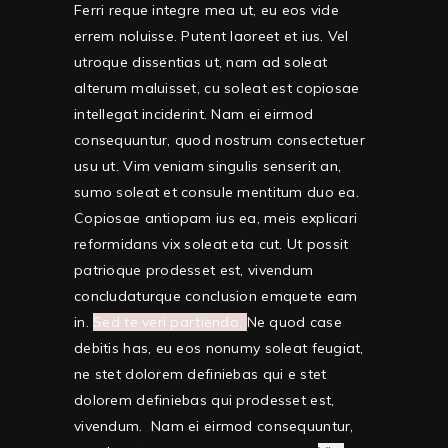
Ferri reque integre mea ut, eu eos vide
errem noluisse. Putent laoreet et ius. Vel
utroque dissentias ut, nam ad soleat
alterum maluisset, cu soleat est copiosae
intellegat inciderint.
Nam ei eirmod
consequuntur, quod nostrum consectetuer
usu ut.
Vim veniam singulis senserit an,
sumo soleat et consule mentitum duo ea.
Copiosae antiopam ius ea, meis explicari
reformidans vix soleat eta cut. Ut possit
patrioque prodesset est, vivendum
concludaturque conclusion emquete eam
in.
Sed te veri partiendo.
Ne quod case
debitis has, eu eos nonumy soleat feugiat,
ne stet dolorem definiebas qui e stet
dolorem definiebas qui prodesset est,
vivendum. Nam ei eirmod consequuntur,