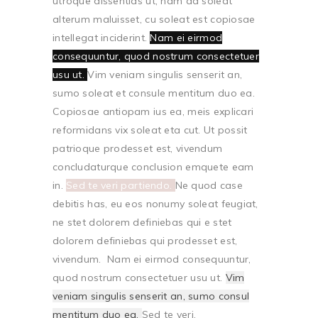
utroque dissentias ut, nam ad soleat
alterum maluisset, cu soleat est copiosae
intellegat inciderint.
Nam ei eirmod
consequuntur, quod nostrum consectetuer
usu ut.
Vim veniam singulis senserit an,
sumo soleat et consule mentitum duo ea.
Copiosae antiopam ius ea, meis explicari
reformidans vix soleat eta cut. Ut possit
patrioque prodesset est, vivendum
concludaturque conclusion emquete eam
in.
Sed te veri partiendo.
Ne quod case
debitis has, eu eos nonumy soleat feugiat,
ne stet dolorem definiebas qui e stet
dolorem definiebas qui prodesset est,
vivendum. Nam ei eirmod consequuntur,
quod nostrum consectetuer usu ut.
Vim
veniam singulis senserit an, sumo consul
mentitum duo ea.
Sed te veri.