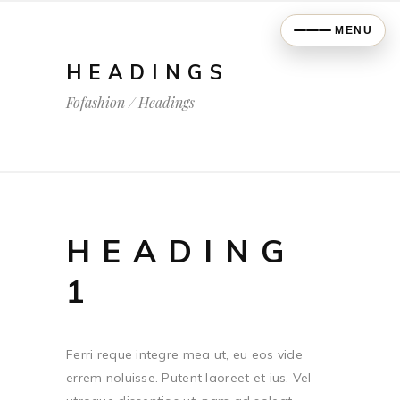
MENU
HEADINGS
Fofashion
/
Headings
HEADING
1
Ferri reque integre mea ut, eu eos vide
errem noluisse. Putent laoreet et ius. Vel