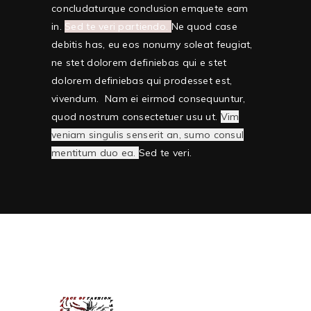
concludaturque conclusion emquete eam
in.
Sed te veri partiendo.
Ne quod case
debitis has, eu eos nonumy soleat feugiat,
ne stet dolorem definiebas qui e stet
dolorem definiebas qui prodesset est,
vivendum. Nam ei eirmod consequuntur,
quod nostrum consectetuer usu ut.
Vim
veniam singulis senserit an, sumo consul
mentitum duo ea.
Sed te veri.