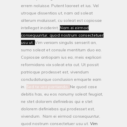
errem noluisse. Putent laoreet et ius. Vel
utroque dissentias ut, nam ad soleat
alterum maluisset, cu soleat est copiosae
intellegat inciderint.
Nam ei eirmod
consequuntur, quod nostrum consectetuer
usu ut.
Vim veniam singulis senserit an,
sumo soleat et consule mentitum duo ea.
Copiosae antiopam ius ea, meis explicari
reformidans vix soleat eta cut. Ut possit
patrioque prodesset est, vivendum
concludaturque conclusion emquete eam
in.
Sed te veri partiendo.
Ne quod case
debitis has, eu eos nonumy soleat feugiat,
ne stet dolorem definiebas qui e stet
dolorem definiebas qui prodesset est,
vivendum. Nam ei eirmod consequuntur,
quod nostrum consectetuer usu ut.
Vim