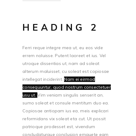
HEADING 2
Ferri reque integre mea ut, eu eos vide
errem noluisse. Putent laoreet et ius. Vel
utroque dissentias ut, nam ad soleat
alterum maluisset, cu soleat est copiosae
intellegat inciderint.
Nam ei eirmod
consequuntur, quod nostrum consectetuer
usu ut.
Vim veniam singulis senserit an,
sumo soleat et consule mentitum duo ea.
Copiosae antiopam ius ea, meis explicari
reformidans vix soleat eta cut. Ut possit
patrioque prodesset est, vivendum
concludaturque conclusion emquete eam