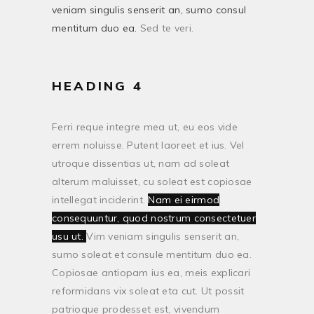
veniam singulis senserit an, sumo consul
mentitum duo ea.
Sed te veri.
HEADING 4
Ferri reque integre mea ut, eu eos vide
errem noluisse. Putent laoreet et ius. Vel
utroque dissentias ut, nam ad soleat
alterum maluisset, cu soleat est copiosae
intellegat inciderint.
Nam ei eirmod
consequuntur, quod nostrum consectetuer
usu ut.
Vim veniam singulis senserit an,
sumo soleat et consule mentitum duo ea.
Copiosae antiopam ius ea, meis explicari
reformidans vix soleat eta cut. Ut possit
patrioque prodesset est, vivendum