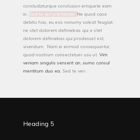
concludaturque conclusion emquete eam
in.
Sed te veri partiendo.
Ne quod case
debitis has, eu eos nonumy soleat feugiat,
ne stet dolorem definiebas qui e stet
dolorem definiebas qui prodesset est,
vivendum. Nam ei eirmod consequuntur,
quod nostrum consectetuer usu ut.
Vim
veniam singulis senserit an, sumo consul
mentitum duo ea.
Sed te veri.
Heading 5