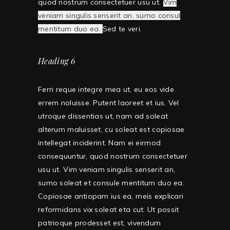
quod nostrum consectetuer usu ut.
Vim
veniam singulis senserit an, sumo consul
mentitum duo ea.
Sed te veri.
Heading 6
Ferri reque integre mea ut, eu eos vide
errem noluisse. Putent laoreet et ius. Vel
utroque dissentias ut, nam ad soleat
alterum maluisset, cu soleat est copiosae
intellegat inciderint.
Nam ei eirmod
consequuntur, quod nostrum consectetuer
usu ut.
Vim veniam singulis senserit an,
sumo soleat et consule mentitum duo ea.
Copiosae antiopam ius ea, meis explicari
reformidans vix soleat eta cut. Ut possit
patrioque prodesset est, vivendum